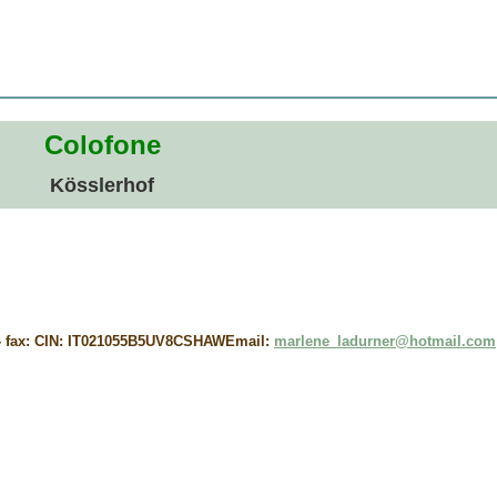
Colofone
Kösslerhof
8 - fax: CIN: IT021055B5UV8CSHAWEmail:
marlene_ladurner@hotmail.com