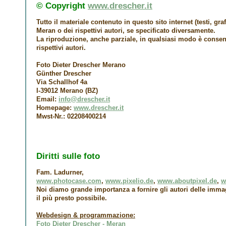
© Copyright
www.drescher.it
Tutto il materiale contenuto in questo sito internet (testi, gra
Meran
o dei rispettivi autori, se specificato diversamente.
La riproduzione, anche parziale, in qualsiasi modo è consenti
rispettivi autori.
Foto Dieter Drescher Merano
Günther Drescher
Via Schallhof 4a
I-39012 Merano (BZ)
Email:
info@drescher.it
Homepage:
www.drescher.it
Mwst-Nr.: 02208400214
Diritti sulle foto
Fam. Ladurner,
www.photocase.com
,
www.pixelio.de
,
www.aboutpixel.de
,
w
Noi diamo grande importanza a fornire gli autori delle imm
il più presto possibile.
Webdesign & programmazione:
Foto Dieter Drescher - Meran