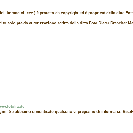
fici, immagini, ecc.) è protetto da copyright ed è proprietà della ditta
Fot
to solo previa autorizzazione scritta della ditta
Foto Dieter Drescher M
ww.fotolia.de
agini. Se abbiamo dimenticato qualcuno vi pregiamo di informarci. Riso