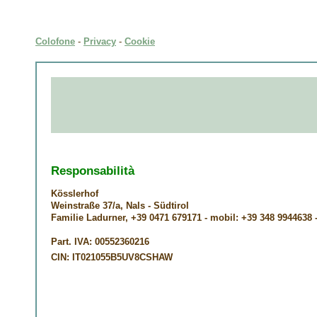
Colofone
-
Privacy
-
Cookie
Responsabilità
Kösslerhof
Weinstraße 37/a, Nals - Südtirol
Familie Ladurner, +39 0471 679171 - mobil: +39 348 994463
Part. IVA:
00552360216
CIN:
IT021055B5UV8CSHAW