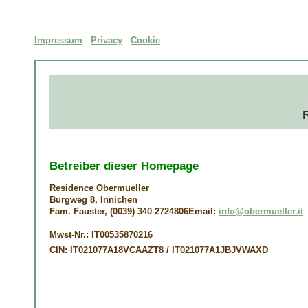
Impressum
-
Privacy
-
Cookie
Betreiber dieser Homepage
Residence Obermueller
Burgweg 8, Innichen
Fam. Fauster, (0039) 340 2724806Email:
info@obermueller.it
Mwst-Nr.:
IT00535870216
CIN:
IT021077A18VCAAZT8 / IT021077A1JBJVWAXD