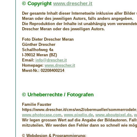
© Copyright
www.drescher.it
Der gesamte Inhalt dieser Internetseite inklusive aller Bild
Meran
oder des jeweiligen Autors, falls anders angegeben.
Die Reproduktion der Inhalte ist unabhängig vom verwende
Drescher Meran
oder des jeweiligen Autors.
Foto Dieter Drescher Meran
Günther Drescher
Schallhofweg 4a
I-39012 Meran (BZ)
Email:
info@drescher.it
Homepage:
www.drescher.it
Mwst-Nr.: 02208400214
© Urheberrechte / Fotografen
Familie Fauster
https://www.drescher.it/cms/ws2/obermueller/sommerrodeln_
www.photocase.com
,
www.pixelio.de
,
www.aboutpixel.de
,
w
Wir legen grossen Wert auf die Angabe der Bildautoren. Fall
mitzuteilen. Wir werden den Fehler dann so schnell wie mö
© Webdesign & Programmierung: