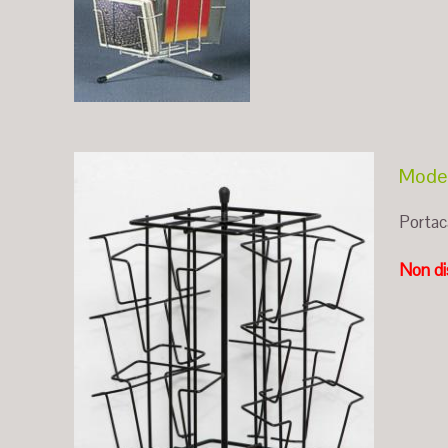
Model
Portaca
Non di