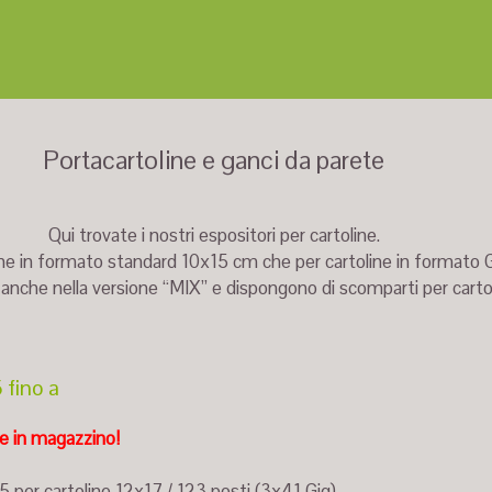
Portacartoline e ganci da parete
Qui trovate i nostri espositori per cartoline.
line in formato standard 10x15 cm che per cartoline in formato
i anche nella versione “MIX” e dispongono di scomparti per cartol
 fino a
le in magazzino!
 per cartoline 12x17 / 123 posti (3x41 Gig)