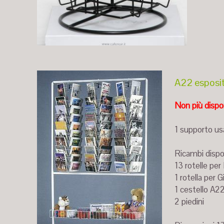
A22 esposit
Non più dispon
1 supporto us
Ricambi dispon
13 rotelle pe
1 rotella per 
1 cestello A22
2 piedini