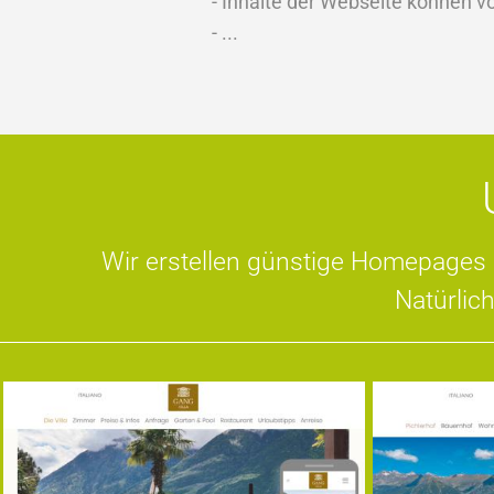
- Inhalte der Webseite können 
- ...
Wir erstellen günstige Homepages m
Natürlic