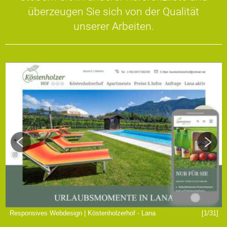
überzeugen Sie sich von der Qualität
unserer Arbeiten.
]
Responsives Webdesign | Köstenholzerhof - Lana
[1/31]