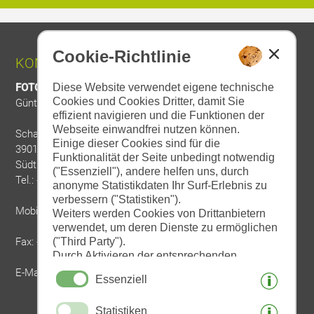
Cookie-Richtlinie
KONTAKT:
FOTO DIETER DRESCHER
Diese Website verwendet eigene technische
Cookies und Cookies Dritter, damit Sie
Günther Drescher
effizient navigieren und die Funktionen der
Webseite einwandfrei nutzen können.
Schallhofweg 4a
Einige dieser Cookies sind für die
39012 Meran
Funktionalität der Seite unbedingt notwendig
Südtirol
("Essenziell"), andere helfen uns, durch
Tel.: +39 0473 234566
anonyme Statistikdaten Ihr Surf-Erlebnis zu
verbessern ("Statistiken").
Mobil: +39 320 8342071
Weiters werden Cookies von Drittanbietern
verwendet, um deren Dienste zu ermöglichen
Fax: +39 0473 234106
("Third Party").
Durch Aktivieren der entsprechenden
Schaltflächen entscheiden Sie selbst, welche
E-Mail:
info@drescher.it
Essenziell
Cookies zum Einsatz kommen.
Durch den Klick auf "Alle akzeptieren",
Statistiken
"Auswahl speichern" oder "Auswahl