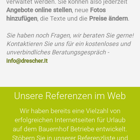
verwaltet werden. Sie können also jederzeit
Angebote online stellen
, neue
Fotos
hinzufügen
, die Texte und die
Preise ändern
.
Sie haben noch Fragen, wir beraten Sie gerne!
Kontaktieren Sie uns für ein kostenloses und
unverbindliches Beratungsgespräch -
info@drescher.it
Unsere Referenzen im Web
Wir haben bereits eine Vielzahl von
erfolgreichen Internetseiten für Urlaub
auf dem Bauernhof Betriebe entwickelt.
Stöbern Sie in unserer Referenzliste und