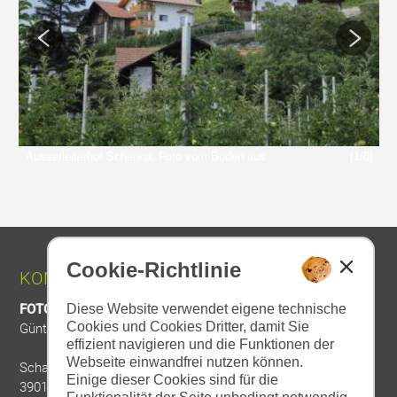
/8]
Ausserleiterhof Schenna, Foto vom Boden aus
[1/8]
A
Cookie-Richtlinie
KONTAKT:
Diese Website verwendet eigene technische
FOTO DIETER DRESCHER
Cookies und Cookies Dritter, damit Sie
Günther Drescher
effizient navigieren und die Funktionen der
Webseite einwandfrei nutzen können.
Schallhofweg 4a
Einige dieser Cookies sind für die
39012 Meran