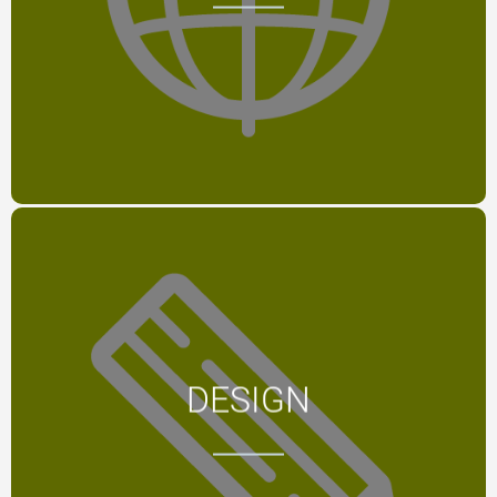
MEHR
Der emotionelle Eindruck guten
DESIGN
Designs bleibt