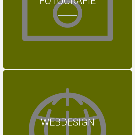
FOTOGRAFIE
jeder versteht
MEHR
Eine Webseite ist nicht mehr nur
WEBDESIGN
eine Webseite