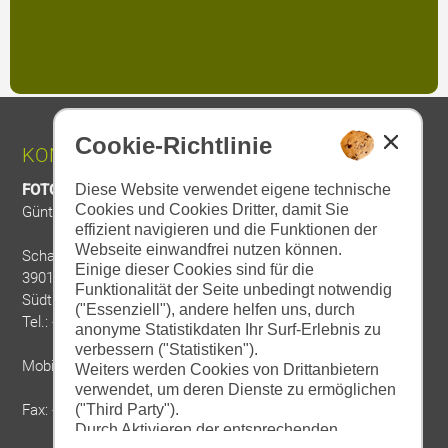
Cookie-Richtlinie
KONTAKT:
Diese Website verwendet eigene technische
FOTO DIETER DRESCHER
Cookies und Cookies Dritter, damit Sie
Günther Drescher
effizient navigieren und die Funktionen der
Webseite einwandfrei nutzen können.
Schallhofweg 4a
Einige dieser Cookies sind für die
39012 Meran
Funktionalität der Seite unbedingt notwendig
Südtirol
("Essenziell"), andere helfen uns, durch
Tel.: +39 0473 234566
anonyme Statistikdaten Ihr Surf-Erlebnis zu
verbessern ("Statistiken").
Mobil: +39 320 8342071
Weiters werden Cookies von Drittanbietern
verwendet, um deren Dienste zu ermöglichen
("Third Party").
Fax: +39 0473 234106
Durch Aktivieren der entsprechenden