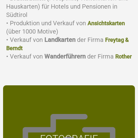
Hauskarten) für Hotels und Pensionen in
Südtirol
• Produktion und Verkauf von
Ansichtskarten
(über 1000 Motive)
• Verkauf von
Landkarten
der Firma
Freytag &
Berndt
• Verkauf von
Wanderführern
der Firma
Rother
Fotografie ist eine Sprache, die